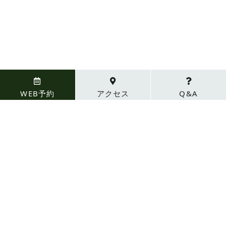
WEB予約
アクセス
Q&A
淡路島国営明石海峡公園
四季折々の花を楽しむことができ、春のチュー
リップとムスカリは関西最大級。広大な芝…